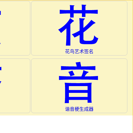
花鸟艺术签名
谐音梗生成器