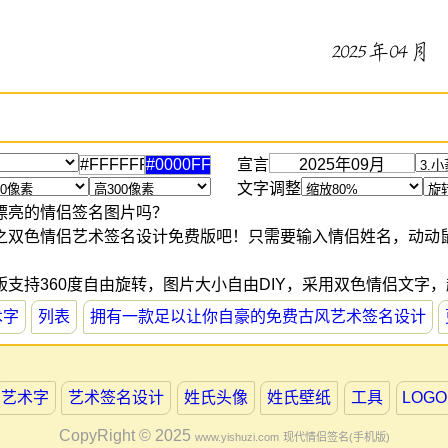
宣言
文字调整
漂亮的情侣签名图片吗？
之双色情侣艺术签名设计免费版吧！只需要输入情侣姓名，动动
支持360度自由旋转，图片大小自由DIY，采用双色情侣文字
术字
列表
拥有一款足以让你自豪的免费古风艺术签名设计
艺术字
艺术签名设计
姓氏头像
姓氏壁纸
工具
LOGO
CopyRight © 2025
www.yishuzi.com
现代情侣签名(手机版)