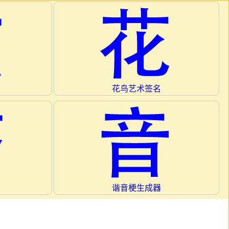
花鸟艺术签名
谐音梗生成器