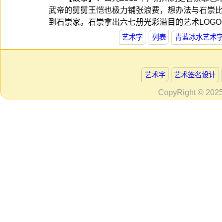
武帝的舅舅王恺也极力铺张浪费，想办法与石崇比
到石崇家。石崇拿出六七册光彩溢目的艺术LOG
艺术字
列表
青蓝冰水艺术字
艺术字
艺术签名设计
CopyRight © 202