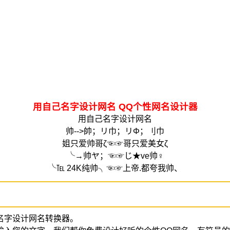
用自己名字设计网名 QQ个性网名设计器
用自己名字设计网名
帅-->帥；リ巾；リΦ；刂巾
姐只爱帅哥ζ☜☞哥只爱美女ζ
╰→帅ヤ；☜☞じ★ve帅♀
╰℡ 24K纯帅╮☜☞上帝.都夸我帅、
名字设计网名转换器。