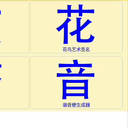
花鸟艺术签名
谐音梗生成器