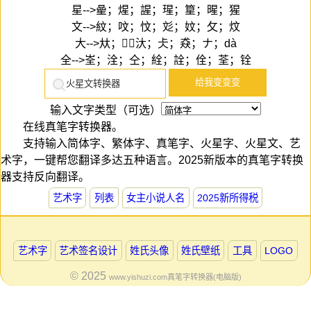
星-->曐；煋；謃；瑆；篂；暒；猩
文-->紋；呅；忟；彣；妏；攵；炆
大-->夶；；汏；仧；猋；ナ；dà
全-->峑；洤；仝；絟；詮；佺；荃；铨
输入文字类型（可选）
在线真笔字转换器。
支持输入简体字、繁体字、真笔字、火星字、火星文、艺
术字，一键帮您翻译多达五种语言。2025新版本的真笔字转换
器支持反向翻译。
艺术字
列表
女主小说人名
2025新所得税
艺术字
艺术签名设计
姓氏头像
姓氏壁纸
工具
LOGO
© 2025
www.yishuzi.com
真笔字转换器(电脑版)